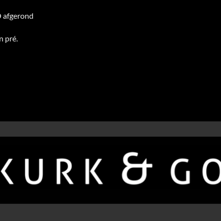
 afgerond
n pré.