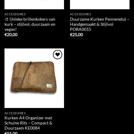
ACCESSOIRES
ACCESSOIRES
🎨 Unieke brillenkokers van
Duurzame Kurken Pennenetui –
kurk – stijlvol, duurzaam en
Handgemaakt & Stijlvol
vegan!
PORA0015
€
20,00
€
25,00
Add to
Wishlist
ACCESSOIRES
Kurken A4 Organizer met
Schuine Rits – Compact &
Duurzaam KE0084
€
55,00