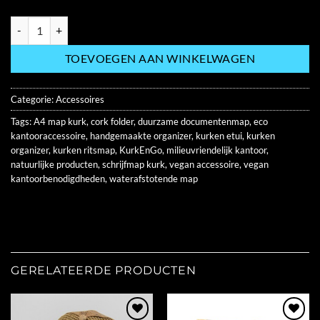
Kurken A4 Organizer met Schuine Rits – Compact & Duurzaam KE008
TOEVOEGEN AAN WINKELWAGEN
Categorie:
Accessoires
Tags:
A4 map kurk
,
cork folder
,
duurzame documentenmap
,
eco
kantooraccessoire
,
handgemaakte organizer
,
kurken etui
,
kurken
organizer
,
kurken ritsmap
,
KurkEnGo
,
milieuvriendelijk kantoor
,
natuurlijke producten
,
schrijfmap kurk
,
vegan accessoire
,
vegan
kantoorbenodigdheden
,
waterafstotende map
GERELATEERDE PRODUCTEN