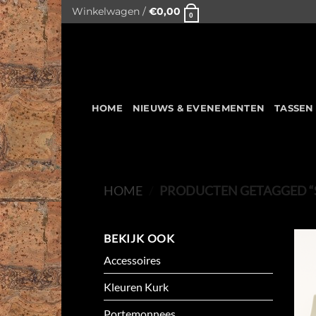
Skip
Winkelwagen /
€
0,00
0
to
content
HOME
NIEUWS & EVENEMENTEN
TASSEN
HOME
/
PRODUCTEN GETAGGED “
BEKIJK OOK
Accessoires
Kleuren Kurk
Portemonnees