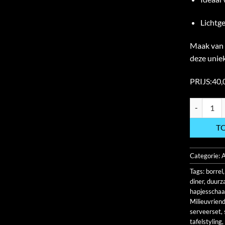
Lichtg
Maak van 
deze uniek
PRIJS:40,
Luxe tapas 
T
Categorie:
A
Tags:
borrel
diner
,
duurz
hapjesschaa
Milieuvriend
serveerset
,
tafelstyling