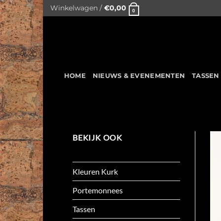
Skip
Winkelwagen /
€
0,00
0
to
content
HOME
NIEUWS & EVENEMENTEN
TASSEN
BEKIJK OOK
Accessoires
Kleuren Kurk
Portemonnees
Tassen