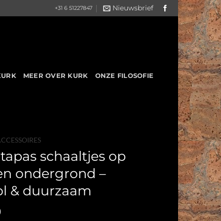
Nieuwsbrief
+31 6 51227847
KURK
MEER OVER KURK
ONZE FILOSOFIE
ACCESSOIRES
tapas schaaltjes op
en ondergrond –
vol & duurzaam
0