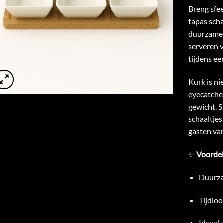
Breng sfee
tapas scha
duurzame 
serveren v
tijdens een
Kurk is ni
eyecatcher
gewicht. 
schaaltjes
gasten van
✨
Voordel
Duurza
Tijdloo
Ideaal 