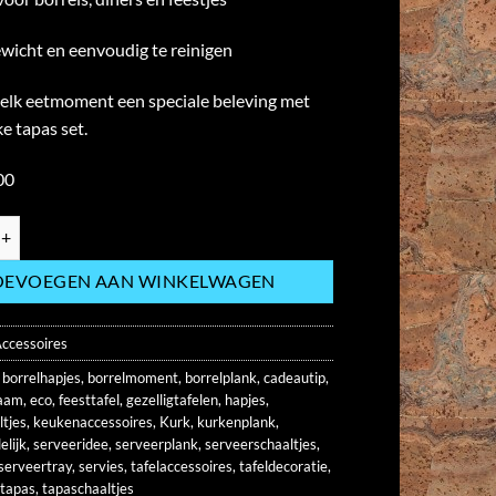
ewicht en eenvoudig te reinigen
elk eetmoment een speciale beleving met
e tapas set.
00
schaaltjes op kurken ondergrond – stijlvol & duurzaam hoeveelheid
OEVOEGEN AAN WINKELWAGEN
ccessoires
,
borrelhapjes
,
borrelmoment
,
borrelplank
,
cadeautip
,
aam
,
eco
,
feesttafel
,
gezelligtafelen
,
hapjes
,
ltjes
,
keukenaccessoires
,
Kurk
,
kurkenplank
,
elijk
,
serveeridee
,
serveerplank
,
serveerschaaltjes
,
serveertray
,
servies
,
tafelaccessoires
,
tafeldecoratie
,
,
tapas
,
tapaschaaltjes