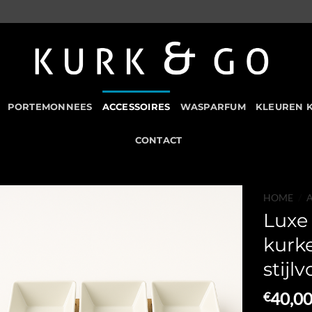
PORTEMONNEES
ACCESSOIRES
WASPARFUM
KLEUREN 
CONTACT
HOME
/
Luxe 
Add to
kurk
Wishlist
stijl
40,0
€