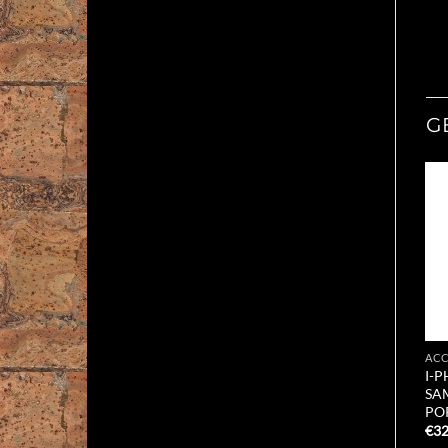
G
ACC
I-
SA
PO
€
32