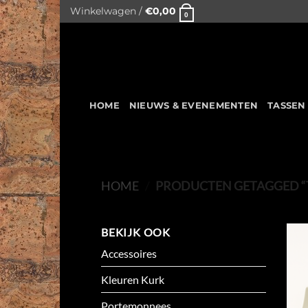
Skip
Winkelwagen /
€
0,00
0
to
content
HOME
NIEUWS & EVENEMENTEN
TASSEN
HOME
/
PRODUCTEN GETAGGED “
BEKIJK OOK
Accessoires
Kleuren Kurk
Portemonnees