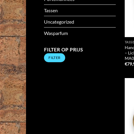
Tassen
Uncategorized
Wasparfum
TASS
Hand
FILTER OP PRIJS
– Li
Min.
Max.
FILTER
MA0
prijs
prijs
€
79,