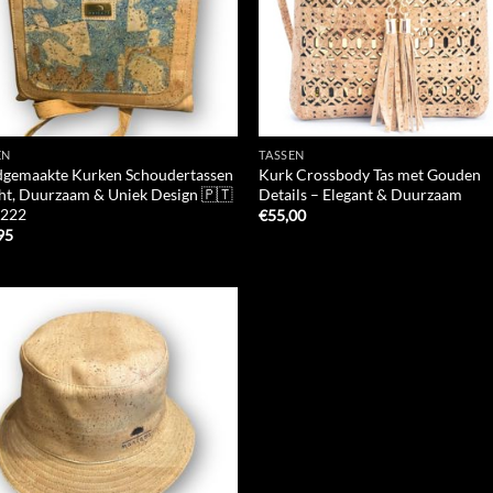
EN
TASSEN
gemaakte Kurken Schoudertassen
Kurk Crossbody Tas met Gouden
cht, Duurzaam & Uniek Design 🇵🇹
Details – Elegant & Duurzaam
222
€
55,00
95
Add to
Wishlist