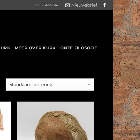
Nieuwsbrief
+31 6 51227847
KURK
MEER OVER KURK
ONZE FILOSOFIE
 to
Add to
list
Wishlist