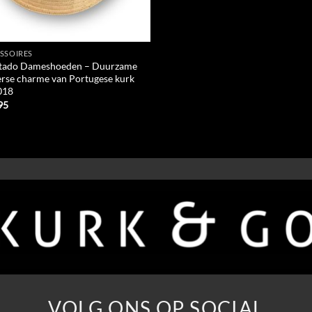
SSOIRES
ado Dameshoeden – Duurzame
rse charme van Portugese kurk
018
95
VOLG ONS OP SOCIAL