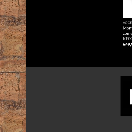
ACCE
Mont
zome
KE0
€
49,