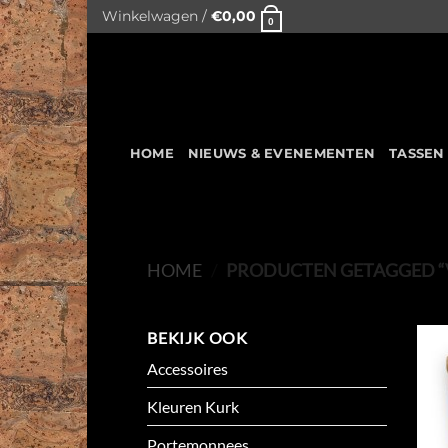
Skip
Winkelwagen /
€
0,00
0
to
content
HOME
NIEUWS & EVENEMENTEN
TASSEN
HOME
/
PRODUCTEN GETAGGED “
BEKIJK OOK
Accessoires
Kleuren Kurk
Portemonnees