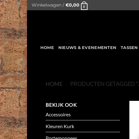
Skip
Winkelwagen /
€
0,00
0
to
content
HOME
NIEUWS & EVENEMENTEN
TASSEN
HOME
/
PRODUCTEN GETAGGED “
BEKIJK OOK
Accessoires
Kleuren Kurk
Portemonnees