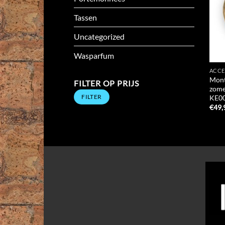
Tassen
Uncategorized
Wasparfum
ACCE
Mont
FILTER OP PRIJS
zome
Min.
Max.
FILTER
KE0
prijs
prijs
€
49,