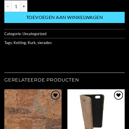
KETTING PORS0002 hoeveelheid
TOEVOEGEN AAN WINKELWAGEN
Categorie:
Uncategorized
Tags:
Ketting
,
Kurk
,
sieraden
GERELATEERDE PRODUCTEN
Add to
Add to
Wishlist
Wishlist