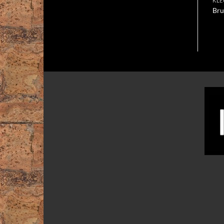
KLE
Bru