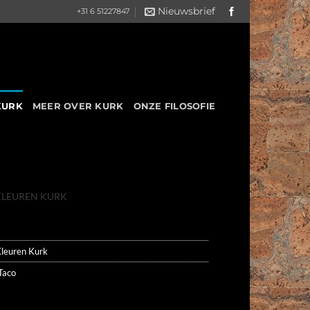
Nieuwsbrief
+31 6 51227847
KURK
MEER OVER KURK
ONZE FILOSOFIE
KLEUREN KURK
leuren Kurk
Taco