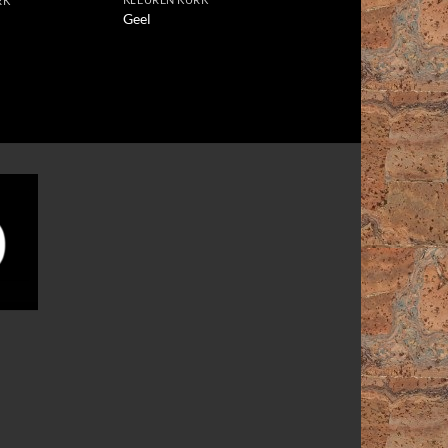
RK
KLEUREN KURK
Geel
Antilope