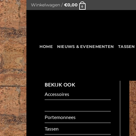
Skip
Winkelwagen /
€
0,00
0
to
content
HOME
NIEUWS & EVENEMENTEN
TASSEN
BEKIJK OOK
Accessoires
Kleuren Kurk
Portemonnees
Tassen