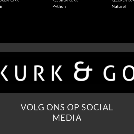
UREN KURK
KLEUREN KURK
KLEUREN KU
in
Python
Naturel
VOLG ONS OP SOCIAL
MEDIA