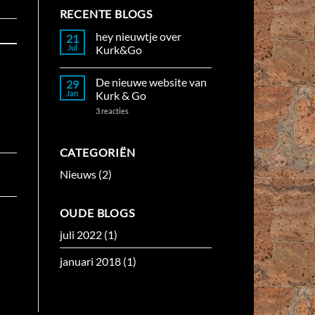
RECENTE BLOGS
hey nieuwtje over
21
Jul
Kurk&Go
Geen
reacties
De nieuwe website van
29
op
hey
Jan
Kurk & Go
nieuwtje
over
op
3 reacties
Kurk&Go
De
nieuwe
website
van
CATEGORIËN
Kurk
&
Nieuws
(2)
Go
OUDE BLOGS
juli 2022
(1)
januari 2018
(1)