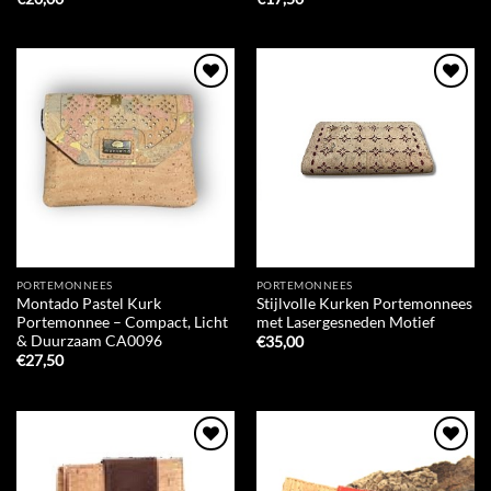
Add to
Add to
Wishlist
Wishlist
PORTEMONNEES
PORTEMONNEES
Montado Pastel Kurk
Stijlvolle Kurken Portemonnees
Portemonnee – Compact, Licht
met Lasergesneden Motief
& Duurzaam CA0096
€
35,00
€
27,50
Add to
Add to
Wishlist
Wishlist