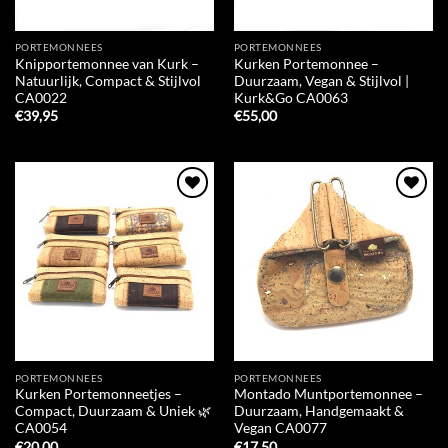
PORTEMONNEES
PORTEMONNEES
Knipportemonnee van Kurk –
Kurken Portemonnee –
Natuurlijk, Compact & Stijlvol
Duurzaam, Vegan & Stijlvol |
CA0022
Kurk&Go CA0063
€
39,95
€
55,00
Add to
Add to
Wishlist
Wishlist
PORTEMONNEES
PORTEMONNEES
Kurken Portemonneetjes –
Montado Muntportemonnee –
Compact, Duurzaam & Uniek 🌿
Duurzaam, Handgemaakt &
CA0054
Vegan CA0077
€
20,00
€
17,50