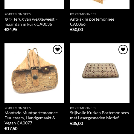
PORTEMONNEES
PORTEMONNEES
🪙✨ Terug van weggeweest –
Anti-skim portemonnee
maar dan in kurk CA0036
CA0066
€
24,95
€
50,00
Add to
Add to
Wishlist
Wishlist
PORTEMONNEES
PORTEMONNEES
Montado Muntportemonnee –
Stijlvolle Kurken Portemonnees
Duurzaam, Handgemaakt &
met Lasergesneden Motief
Vegan CA0077
€
35,00
€
17,50