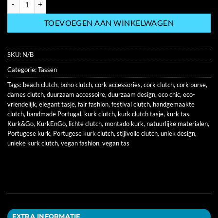
TOEVOEGEN AAN WINKELWAGEN
SKU:
N/B
Categorie:
Tassen
Tags:
beach clutch
,
boho clutch
,
cork accessories
,
cork clutch
,
cork purse
,
dames clutch
,
duurzaam accessoire
,
duurzaam design
,
eco chic
,
eco-
vriendelijk
,
elegant tasje
,
fair fashion
,
festival clutch
,
handgemaakte
clutch
,
handmade Portugal
,
kurk clutch
,
kurk clutch tasje
,
kurk tas
,
Kurk&Go
,
KurkEnGo
,
lichte clutch
,
montado kurk
,
natuurlijke materialen
,
Portugese kurk
,
Portugese kurk clutch
,
stijlvolle clutch
,
uniek design
,
unieke kurk clutch
,
vegan fashion
,
vegan tas
EXTRA INFORMATIE