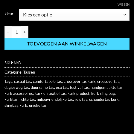
WISSEN
kleur
Crossover Tas van Kurk – Stijlvol & Duurzaam hoeveelheid
TOEVOEGEN AAN WINKELWAGEN
SKU:
N/B
Categorie:
Tassen
Tags:
casual tas
,
comfortabele tas
,
crossover tas kurk
,
crossovertas
,
dagjesweg tas
,
duurzame tas
,
eco tas
,
festival tas
,
handgemaakte tas
,
kurk accessoires
,
kurk en textiel tas
,
kurk product
,
kurk sling bag
,
kurktas
,
lichte tas
,
milieuvriendelijke tas
,
reis tas
,
schoudertas kurk
,
slingbag kurk
,
unieke tas