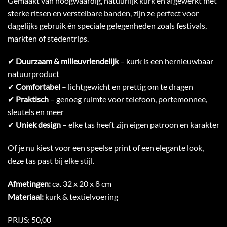
Gemaakt van hoogwaardig, natuurlijk kurk en afgewerkt met
sterke ritsen en verstelbare banden, zijn ze perfect voor
dagelijks gebruik én speciale gelegenheden zoals festivals,
markten of stedentrips.
✔
Duurzaam & milieuvriendelijk
– kurk is een hernieuwbaar
natuurproduct
✔
Comfortabel
– lichtgewicht en prettig om te dragen
✔
Praktisch
– genoeg ruimte voor telefoon, portemonnee,
sleutels en meer
✔
Uniek design
– elke tas heeft zijn eigen patroon en karakter
Of je nu kiest voor een speelse print of een elegante look,
deze tas past bij elke stijl.
Afmetingen:
ca. 32 x 20 x 8 cm
Materiaal:
kurk & textielvoering
PRIJS: 50,00